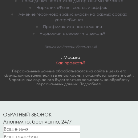
Последствия наркотиков для организма человека
Наркотик «Фен» - состав и эффект
Лечение героиновой зависимости на разных сроках
употребления
Профилактика наркомании
Наркоман в семье - что делать?
Звонок по России бесплатный
г. Москва,
Как проехать?
Персональные данные обрабатываются на сайте в целях его
функционирования, если вы не согласны, пожалуйста покиньте сайт.
В противном случае это будет являться согласием на обработку
персональных данных. Подробнее.
ОБРАТНЫЙ ЗВОНОК
Анонимно, бесплатно, 24/7